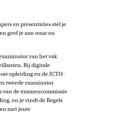
e ideeën realiseren.
apers en presentaties stel je
en geef je aan waar en
e examinator van het vak
llanten. Bij digitale
jouw opleiding en de ICTO-
en tweede examinator
nen van de examencommissie
ing, en je vindt de Regels
emen met jouw