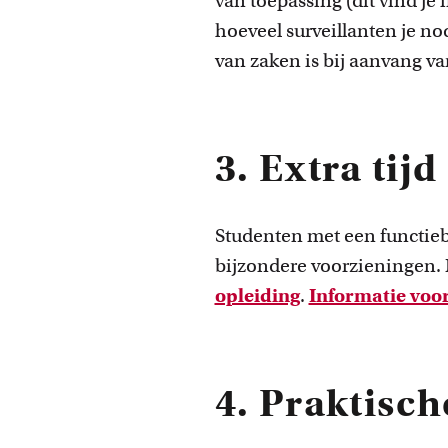
van toepassing (dit vind je
hoeveel surveillanten je no
van zaken is bij aanvang v
3. Extra tij
Studenten met een functieb
bijzondere voorzieningen. 
opleiding
.
Informatie voor
4. Praktisch