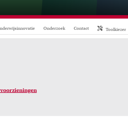
FDR
FGW
nderwijsinnovatie
Onderzoek
Contact
Toolkiezer
FMG
FNWI
 voorzieni
ngen
Inspiratie van collega-docenten
Onderw
ees Teacher Stories van collega-docenten.
Leer over