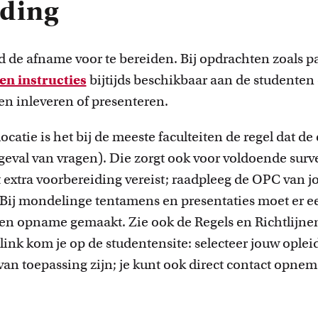
iding
innovatiev
 tijd de afname voor te bereiden. Bij opdrachten zoals p
n instructies
bijtijds beschikbaar aan de studenten 
n inleveren of presenteren.
ocatie is het bij de meeste faculteiten de regel dat d
geval van vragen). Die zorgt ook voor voldoende survei
t extra voorbereiding vereist; raadpleeg de OPC van 
Bij mondelinge tentamens en presentaties
moet
er e
t een opname gemaakt.
Zie ook de Regels en Richtlij
link
kom je op de studentensite: selecteer jouw opleid
 van toepassing zijn; je kunt ook direct contact opn