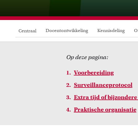
Docentontwikkeling
Kennisdeling
O
Centraal
Op deze pagina:
Voorbereiding
Surveillanceprotocol
Extra tijd of bijzondere
Praktische organisatie
Cursussen
Bekijk het professionaliseringsaanbod voor docenten per
L