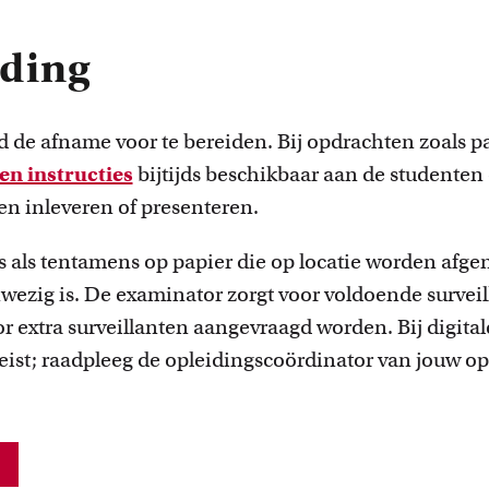
iding
 tijd de afname voor te bereiden. Bij opdrachten zoals p
n instructies
bijtijds beschikbaar aan de studenten 
n inleveren of presenteren.
s als tentamens op papier die op locatie worden afge
wezig is. De examinator zorgt voor voldoende survei
r extra surveillanten aangevraagd worden. Bij digital
reist; raadpleeg de opleidingscoördinator van jouw o