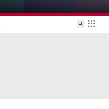
ijsinnovatie en beurzen
 initiatieven en beurzen waarmee docenten