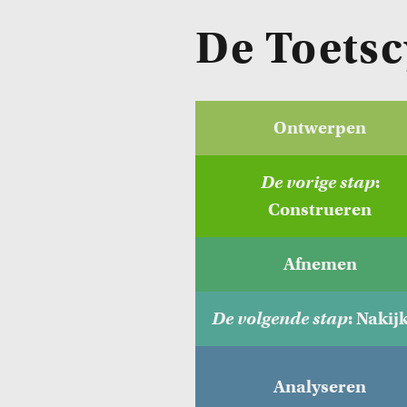
De Toetsc
Ontwerpen
De vorige stap
:
Construeren
Afnemen
De volgende stap
: Nakij
Analyseren