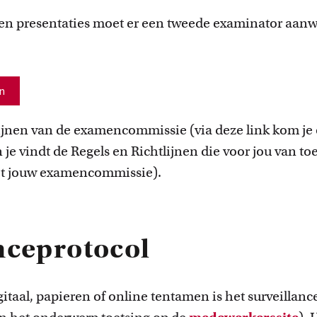
n presentaties moet er een tweede examinator aanwez
n
lijnen van de examencommissie (via
deze link
kom je 
 je vindt de Regels en Richtlijnen die voor jou van to
et jouw examencommissie).
nceprotocol
itaal, papieren of online tentamen is het surveillanc