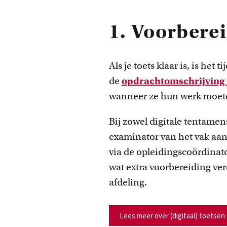
1. Voorbere
Als je toets klaar is, is het
de
opdrachtomschrijving e
wanneer ze hun werk moete
Bij zowel digitale tentamen
examinator van het vak aan
via de opleidingscoördinato
wat extra voorbereiding ve
afdeling.
Lees meer over (digitaal) toetsen