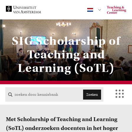
SIG Scholarship of
Contact
Teaching and
Learning (SoTL)
CENTRAAL
ACTA
Zoeken
EB
Met Scholarship of Teaching and Learning
FDG
(SoTL)
onderzoeken docenten in het hoger