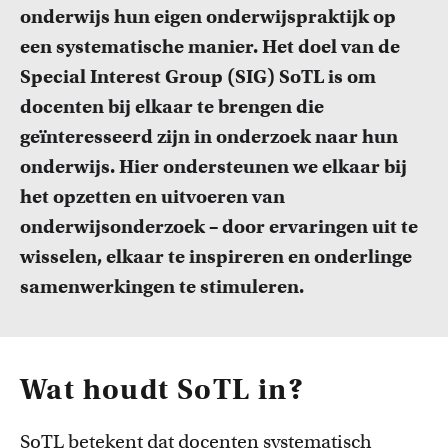
FDR
onderwijs hun eigen onderwijspraktijk op
een systematische manier.
Het doel van de
FGW
Special Interest Group (SIG) SoTL is om
Cursussen
docenten bij elkaar te brengen die
FMG
Bekijk het professionaliseringsaanbod voor docenten per
geïnteresseerd zijn in onderzoek naar hun
faculteit.
onderwijs. Hier ondersteunen we elkaar bij
FNWI
het opzetten en uitvoeren van
onderwijsonderzoek – door ervaringen uit te
wisselen, elkaar te inspireren en onderlinge
samenwerkingen te stimuleren.
Inspiratie van collega-docenten
Wat houdt SoTL in?
Lees Teacher Stories van collega-docenten.
SoTL betekent dat docenten systematisch