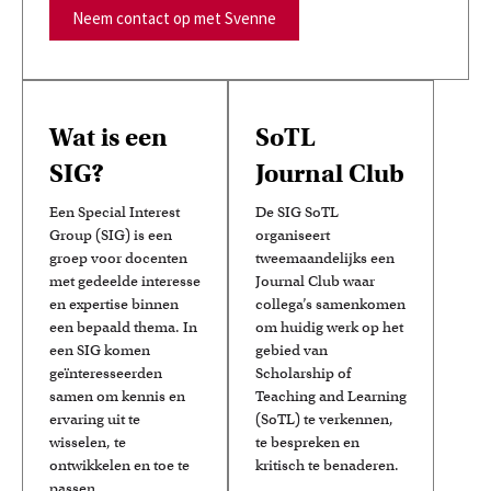
Neem contact op met Svenne
Wat is een
SoTL
SIG?
Journal Club
Een Special Interest
De SIG SoTL
Group (SIG) is een
organiseert
groep voor docenten
tweemaandelijks een
met gedeelde interesse
Journal Club waar
en expertise binnen
collega’s samenkomen
een bepaald thema. In
om huidig werk op het
een SIG komen
gebied van
geïnteresseerden
Scholarship of
samen om kennis en
Teaching and Learning
ervaring uit te
(SoTL) te verkennen,
wisselen, te
te bespreken en
ontwikkelen en toe te
kritisch te benaderen.
passen.