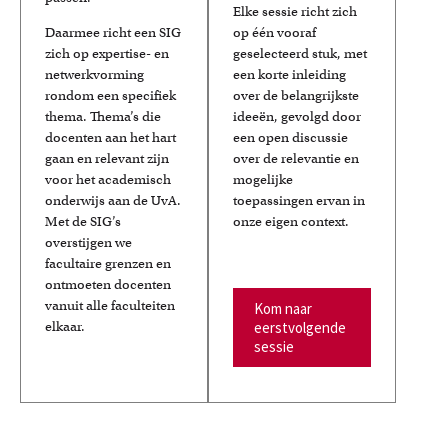
Elke sessie richt zich
Daarmee richt een SIG
op één vooraf
zich op expertise- en
geselecteerd stuk, met
netwerkvorming
een korte inleiding
rondom een specifiek
over de belangrijkste
thema. Thema’s die
ideeën, gevolgd door
docenten aan het hart
een open discussie
gaan en relevant zijn
over de relevantie en
voor het academisch
mogelijke
onderwijs aan de UvA.
toepassingen ervan in
Met de SIG’s
onze eigen context.
overstijgen we
facultaire grenzen en
ontmoeten docenten
vanuit alle faculteiten
Kom naar
elkaar.
eerstvolgende
sessie