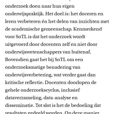
onderzoek doen naar hun eigen
onderwijspraktijk. Het doel is: het doceren en
leren verbeteren én het delen van inzichten met
de academische gemeenschap.
Kenmerkend
voor SoTL is dat het onderzoek wordt
uitgevoerd door docenten zelf en niet door
Onderwijsinnovatie en beurzen
onderwijswetenschappers van buitenaf.
Leer over initiatieven en beurzen waarmee docenten
innovatieve ideeën realiseren.
Bovendien gaat het bij SoTL om een
onderzoeksmatige benadering van
onderwijsverbetering, wat verder gaat dan
kritische reflectie. Docenten doorlopen de
gehele onderzoekscyclus
,
inclusief
dataverzameling, data-analyse en
disseminatie.
Tot slot is het de bedoeling dat
resultaten gedeeld worden. Op deze manier