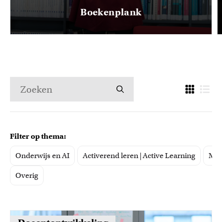
Boekenplank
Filter op thema:
Onderwijs en AI
Activerend leren | Active Learning
Mot
Overig