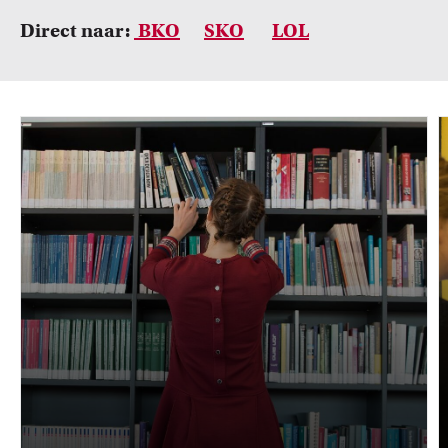
Leer over initiatieven en beurzen waarmee docenten
innovatieve ideeën realiseren.
Direct naar:
BKO
SKO
LOL