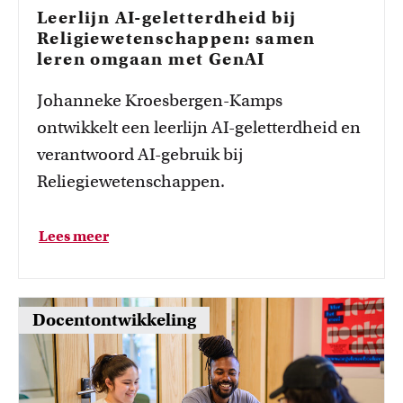
Leerlijn AI-geletterdheid bij
Religiewetenschappen: samen
leren omgaan met GenAI
Johanneke Kroesbergen-Kamps
ontwikkelt een leerlijn AI-geletterdheid en
verantwoord AI-gebruik bij
Reliegiewetenschappen.
C
G
B
D
R
Lees meer
o
o
a
e
e
p
o
d
l
g
y
d
r
e
e
t
r
e
t
n
Docentontwikkeling
o
e
s
e
e
c
s
p
r
l
p
o
a
i
o
n
t