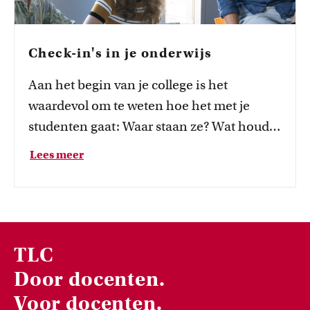
Check-in's in je onderwijs
Aan het begin van je college
is
het
waardevol om te weten hoe het met je
studenten gaat:
Waar staan ze? W
at houdt
hen bezig?
Welke vragen hebben ze
?
Lees meer
TLC
Door docenten.
Voor docenten.