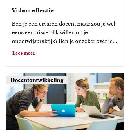
Videoreflectie
Ben je een ervaren docent maar zou je wel
eens een frisse blik willen op je
onderwijspraktijk? Ben je onzeker over je
didactische kwaliteiten, of heb je nog
Lees meer
weinig onderwijservaring? Of heb je een
specifieke vraag? Zou je bijvoorbeeld de
studenten meer willen activeren en meer
Docentontwikkeling
discussie willen tijdens de les?