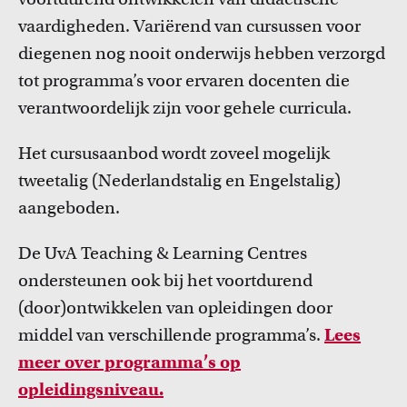
FDR
vaardigheden. Variërend van cursussen voor
diegenen nog nooit onderwijs hebben verzorgd
FGW
tot programma’s voor ervaren docenten die
verantwoordelijk zijn voor gehele curricula.
FMG
Inspiratie van collega-docenten
Het cursusaanbod wordt zoveel mogelijk
FNWI
Lees Teacher Stories van collega-docenten.
tweetalig (Nederlandstalig en Engelstalig)
aangeboden.
De UvA Teaching & Learning Centres
ondersteunen ook bij het voortdurend
(door)ontwikkelen van opleidingen door
middel van verschillende programma’s.
Lees
meer over programma’s op
Onderwijsinnovatie en beurzen
opleidingsniveau.