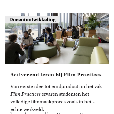
p
o
d
l
g
y
d
r
e
e
t
r
e
t
n
Docentontwikkeling
o
e
s
e
e
c
s
p
r
l
p
o
a
i
o
n
t
p
n
s
e
b
s
e
r
o
e
e
a
s
r
p
d
o
Activerend leren bij Film Practices
n
s
Van eerste idee tot eindproduct: in het vak
e
Film Practices
ervaren studenten het
volledige filmmaakproces zoals in het
echte werkveld.