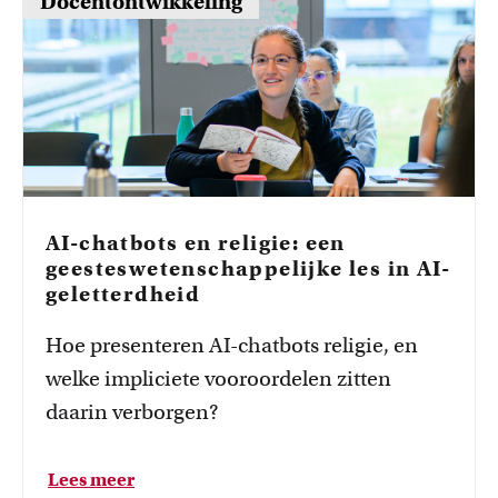
Docentontwikkeling
AI-chatbots en religie: een
geesteswetenschappelijke les in AI-
geletterdheid
Hoe presenteren AI-chatbots religie, en
welke impliciete vooroordelen zitten
daarin verborgen?
C
G
B
D
R
Lees meer
o
o
a
e
e