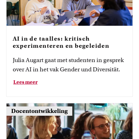
p
n
s
e
b
s
e
r
o
e
e
a
s
r
p
d
o
AI in de taalles: kritisch
n
experimenteren en begeleiden
s
e
Julia Augart gaat met studenten in gesprek
over AI in het vak Gender und Diversität.
Lees meer
Docentontwikkeling