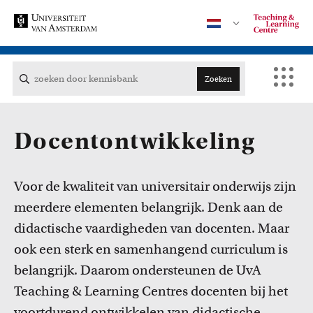
Zoeken
Contact
Docentontwikkeling
CENTRAAL
Voor de kwaliteit van universitair onderwijs zijn
meerdere elementen belangrijk. Denk aan de
ACTA
didactische vaardigheden van docenten. Maar
Cursussen
ook een sterk en samenhangend curriculum is
EB
Bekijk het professionaliseringsaanbod voor docenten per
faculteit.
belangrijk. Daarom ondersteunen de UvA
FDG
Teaching & Learning Centres docenten bij het
voortdurend ontwikkelen van didactische