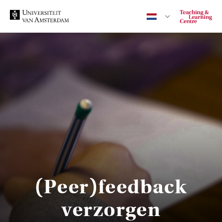
Contact
CENTRAAL
ACTA
EB
(Peer)feedback
verzorgen
FDG