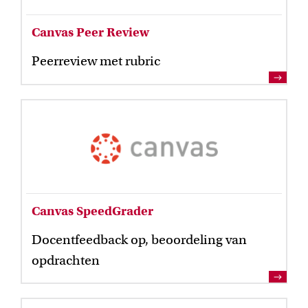
Canvas Peer Review
Peerreview met rubric
Inspiratie van collega-docenten
Lees Teacher Stories van collega-docenten.
Canvas SpeedGrader
Docentfeedback op, beoordeling van
Onderwijsinnovatie en beurzen
opdrachten
Leer over initiatieven en beurzen waarmee docenten
innovatieve ideeën realiseren.