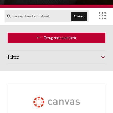
FDR
FGW
Zoeken
FMG
Terug naar overzicht
FNWI
Filter
Cursussen
Bekijk het professionaliseringsaanbod voor docenten per
faculteit.