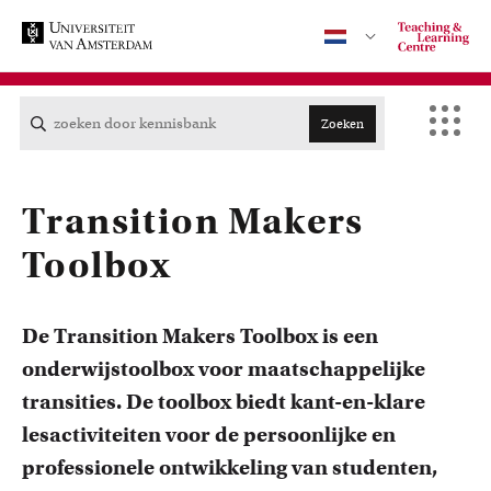
Zoeken
Contact
Transition Makers
Toolbox
CENTRAAL
De Transition Makers Toolbox is een
ACTA
onderwijstoolbox voor maatschappelijke
Cursussen
EB
Bekijk het professionaliseringsaanbod voor docenten per
transities. De toolbox biedt kant-en-klare
faculteit.
lesactiviteiten voor de persoonlijke en
FDG
professionele ontwikkeling van studenten,