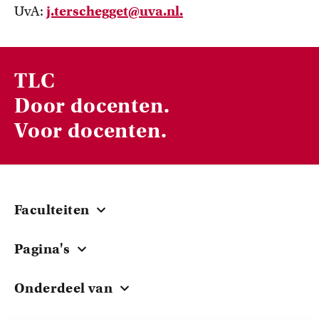
UvA:
j.terschegget@uva.nl.
TLC
Door docenten.
Voor docenten.
Faculteiten
Centraal
Pagina's
ACTA
Cursussen
EB
Onderdeel van
Onderwijsbeurzen
FdG
Universiteit van Amsterdam
Teacher stories