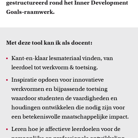
gestructureerd rond het Inner Development
FDR
Goals-raamwerk.
FGW
FMG
Met deze tool kan ik als docent:
Inspiratie van collega-docenten
FNWI
Kant-en-klaar lesmateriaal vinden, van
Lees Teacher Stories van collega-docenten.
leerdoel tot werkvorm & toetsing.
Inspiratie opdoen voor innovatieve
werkvormen en bijpassende toetsing
waardoor studenten de vaardigheden en
houdingen ontwikkelen die nodig zijn voor
een betekenisvolle maatschappelijke impact.
Leren hoe je affectieve leerdoelen voor de
Onderwijsinnovatie en beurzen