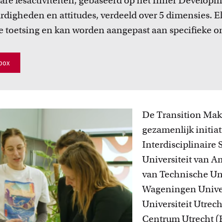
lare lesactiviteiten, gebaseerd op het Inner Develo
Inspiratie van collega-docenten
Onderw
FDR
ardigheden en attitudes, verdeeld over 5 dimensies. E
ees Teacher Stories van collega-docenten.
Leer over
innovatiev
de toetsing en kan worden aangepast aan specifieke o
FGW
FMG
lbox
FNWI
De Transition Make
gezamenlijk initiat
Interdisciplinaire 
Universiteit van A
van Technische Un
Wageningen Univer
Universiteit Utrec
Centrum Utrecht 