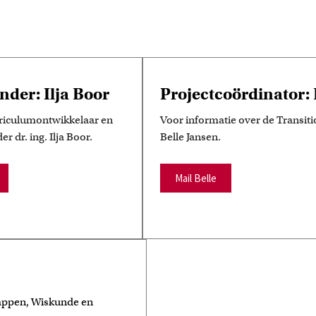
nder: Ilja Boor
Projectcoördinator: 
riculumontwikkelaar en
Voor informatie over de Transi
r dr. ing. Ilja Boor.
Belle Jansen.
Mail Belle
happen, Wiskunde en