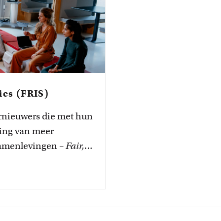
ies (FRIS)
rnieuwers die met hun
ling van meer
 samenlevingen –
Fair,
 De FRIS startte in
tieerd door TLC-
ire Studies. In de
mische leer- en