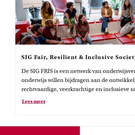
SIG Fair, Resilient & Inclusive Societ
De SIG FRIS is een netwerk van onderwijsve
onderwijs willen bijdragen aan de ontwikke
rechtvaardige, veerkrachtige en inclusieve
Resilient & Inclusive Societies
(oftewel: FRIS).
Lees meer
2022 als UvA’s tweede thematische
onderwijsinnovatiebeurzenprogramma geïni
Centraal en het Instituut voor Interdisciplina
context van een oververhitte en snelle acade