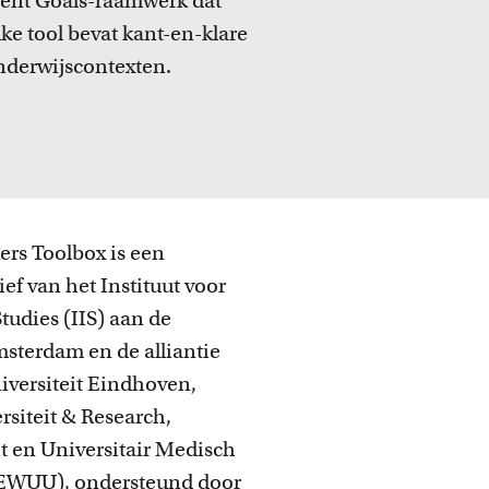
pment Goals-raamwerk dat
ijsinnovatie en beurzen
lke tool bevat kant-en-klare
 initiatieven en beurzen waarmee docenten
e ideeën realiseren.
nderwijscontexten.
rs Toolbox is een
ief van het Instituut voor
Studies (IIS) aan de
msterdam en de alliantie
iversiteit Eindhoven,
siteit & Research,
ht en Universitair Medisch
(EWUU), ondersteund door