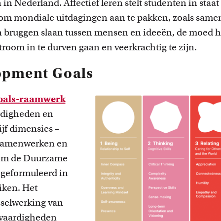
in Nederland. Affectief leren stelt studenten in staa
om mondiale uitdagingen aan te pakken, zoals samen
n bruggen slaan tussen mensen en ideeën, de moed 
room in te durven gaan en veerkrachtig te zijn.
opment Goals
oals-raamwerk
ardigheden en
ijf dimensies –
 Samenwerken en
 om de Duurzame
 geformuleerd in
iken. Het
selwerking van
e vaardigheden