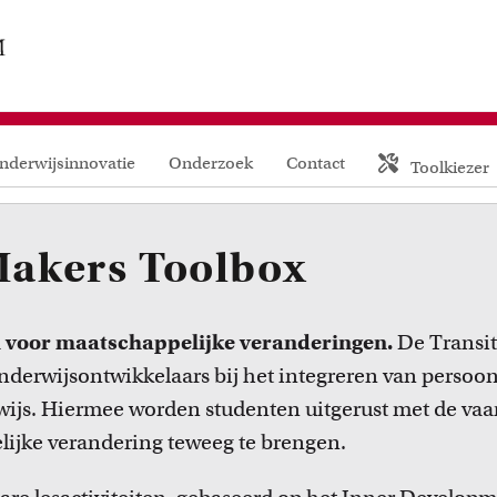
Contact
nderwijsinnovatie
Onderzoek
Contact
Toolkiezer
Makers Toolbox
CENTRAAL
ACTA
 voor maatschappelijke veranderingen.
De Transit
derwijsontwikkelaars bij het integreren van persoonl
EB
ijs. Hiermee worden studenten uitgerust met de vaar
ijke verandering teweeg te brengen.
FDG