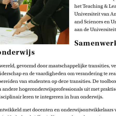
het Teaching & Le
Universiteit van A
and Sciences en Un
aan de Universiteit
Samenwerk
onderwijs
ereld, gevormd door maatschappelijke transities, ve
iderschap en de vaardigheden om verandering te real
rbereiden van studenten op deze transities. De toolbo
n andere hogeronderwijsprofessionals uit met prakt
isciplinair leren te integreren in hun onderwijs.
e ontwikkeld met docenten en onderwijsontwikkelaars 