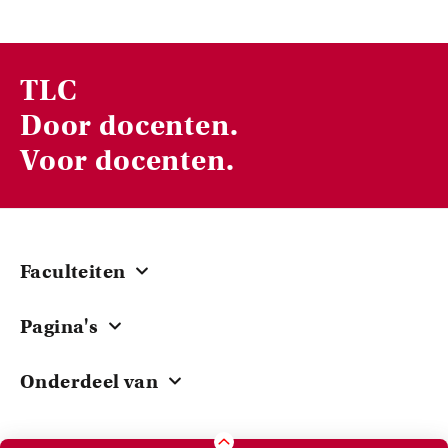
TLC
Door docenten.
Voor docenten.
Faculteiten
Centraal
Pagina's
ACTA
Cursussen
EB
Onderdeel van
Onderwijsbeurzen
FdG
Universiteit van Amsterdam
Teacher stories
FdR