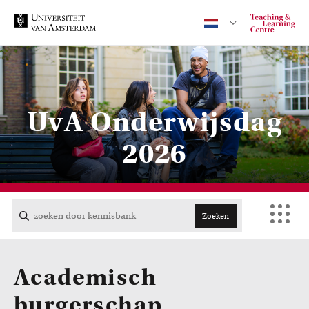
Contact
UvA Onderwijsdag
2026
CENTRAAL
ACTA
Zoeken
EB
Academisch
FDG
burgerschap