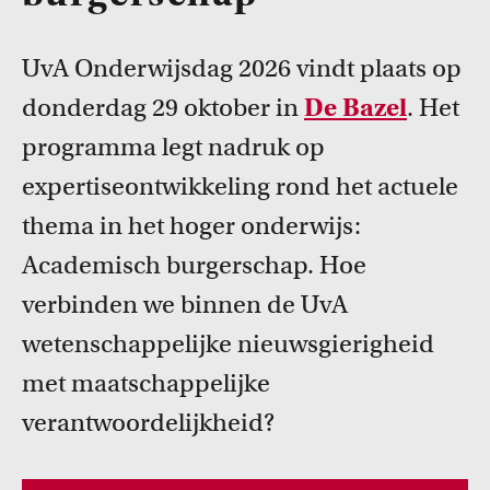
FDR
UvA Onderwijsdag 2026 vindt plaats op
FGW
Cursussen
donderdag 29 oktober in
De Bazel
. Het
Bekijk het professionaliseringsaanbod voor docenten per
FMG
programma legt nadruk op
faculteit.
expertiseontwikkeling rond het actuele
FNWI
thema in het hoger onderwijs:
Academisch burgerschap. Hoe
verbinden we binnen de UvA
wetenschappelijke nieuwsgierigheid
met maatschappelijke
Inspiratie van collega-docenten
verantwoordelijkheid?
Lees Teacher Stories van collega-docenten.