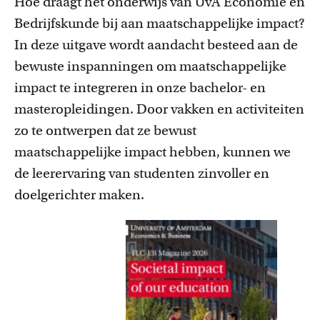
Hoe draagt het onderwijs van UvA Economie en
FDR
Bedrijfskunde bij aan maatschappelijke impact?
In deze uitgave wordt aandacht besteed aan de
FGW
bewuste inspanningen om maatschappelijke
FMG
impact te integreren in onze bachelor- en
Cursussen
masteropleidingen. Door vakken en activiteiten
FNWI
Bekijk het professionaliseringsaanbod voor docenten per
zo te ontwerpen dat ze bewust
faculteit.
maatschappelijke impact hebben, kunnen we
de leerervaring van studenten zinvoller en
doelgerichter maken.
Inspiratie van collega-docenten
Lees Teacher Stories van collega-docenten.