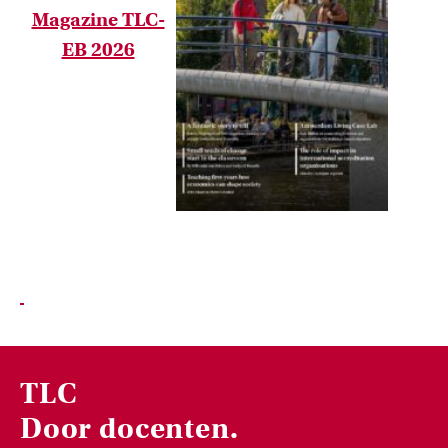
Magazine TLC-
EB 2026
Onderwijsinnovatie en beurzen
Leer over initiatieven en beurzen waarmee docenten
innovatieve ideeën realiseren.
TLC
Door docenten.