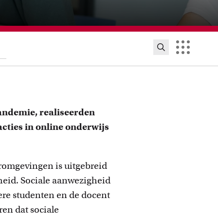
andemie, realiseerden
cties in online onderwijs
eromgevingen is uitgebreid
heid. Sociale aanwezigheid
ere studenten en de docent
ijsinnovatie en beurzen
en dat sociale
 initiatieven en beurzen waarmee docenten