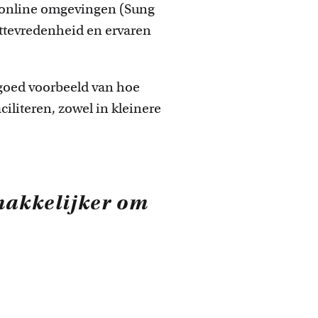
e ideeën realiseren.
n online omgevingen (Sung
nttevredenheid en ervaren
 goed voorbeeld van hoe
iliteren, zowel in kleinere
makkelijker om