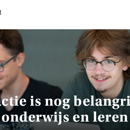
Contact
CENTRAAL
ACTA
ctie is nog belangr
EB
onderwijs en leren
FDG