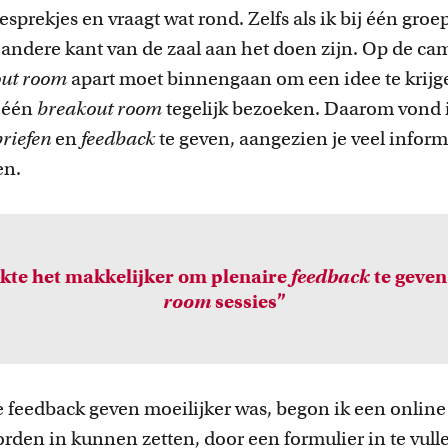
esprekjes en vraagt wat rond. Zelfs als ik bij één groep
andere kant van de zaal aan het doen zijn. Op de cam
out room
apart moet binnengaan om een idee te krijg
r één
breakout room
tegelijk bezoeken. Daarom vond i
riefen
en
feedback
te geven, aangezien je veel informa
en.
te het makkelijker om plenaire
feedback
te geve
room
sessies”
 feedback geven moeilijker was, begon ik een online 
en in kunnen zetten, door een formulier in te vullen