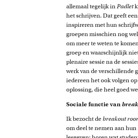
allemaal tegelijk in
Padlet
k
het schrijven. Dat geeft e
inspireren met hun schrijfw
groepen misschien nog wel
om meer te weten te komen 
groep en waarschijnlijk nie
plenaire sessie na de sessie
werk van de verschillende g
iedereen het ook volgen o
oplossing, die heel goed we
Sociale functie van
brea
Ik bezocht de
breakout roo
om deel te nemen aan hun di
lesgeven: horen wat studen