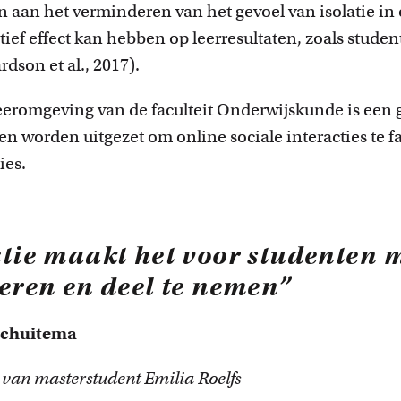
innovatiev
 aan het verminderen van het gevoel van isolatie i
tief effect kan hebben op leerresultaten, zoals stude
dson et al., 2017).
eeromgeving van de faculteit Onderwijskunde is een
n worden uitgezet om online sociale interacties te fac
ies.
ctie maakt het voor studenten 
reren en deel te nemen”
 Schuitema
 van masterstudent Emilia Roelfs