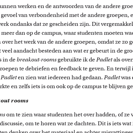
unnen werken en de antwoorden van de andere groep
en gevoel van verbondenheid met de andere groepen,
erk ondanks dat ze gescheiden zijn. Dit vergemakkeli
 meer dan op de campus, waar studenten moeten wach
over het werk van de andere groepen, omdat ze zo ge
t veel aandacht besteden aan wat er gebeurt in de gr
s in de
breakout-rooms
gebruikte ik de
Padlet
als ove
roepen te debriefen en feedback te geven. En terwijl 
p
Padlet
en zien wat iedereen had gedaan.
Padlet
was 
rkte en zelfs iets is om ook op de campus te blijven g
kout rooms
ms
om te zien waar studenten het over hadden, of ze
scussie, om te horen wat ze dachten. Dit is iets wat 
ten denken over het materiaal en achter misvattinge