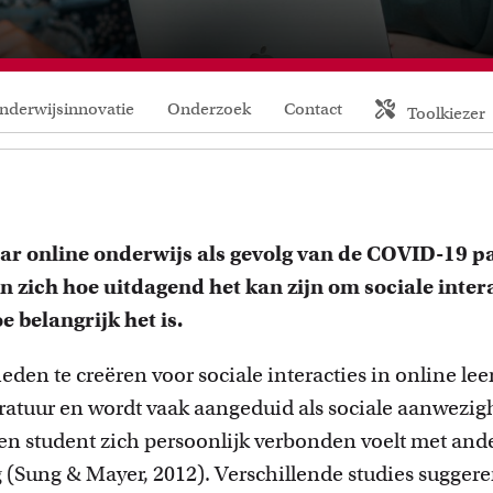
FDR
FGW
nderwijsinnovatie
Onderzoek
Contact
Toolkiezer
FMG
FNWI
ar online onderwijs als gevolg van de COVID-19 p
 zich hoe uitdagend het kan zijn om sociale intera
e belangrijk het is.
en te creëren voor sociale interacties in online le
ratuur en wordt vaak aangeduid als sociale aanwezig
en student zich persoonlijk verbonden voelt met and
Inspiratie van collega-docenten
Onderw
(Sung & Mayer, 2012). Verschillende studies suggerer
ees Teacher Stories van collega-docenten.
Leer over