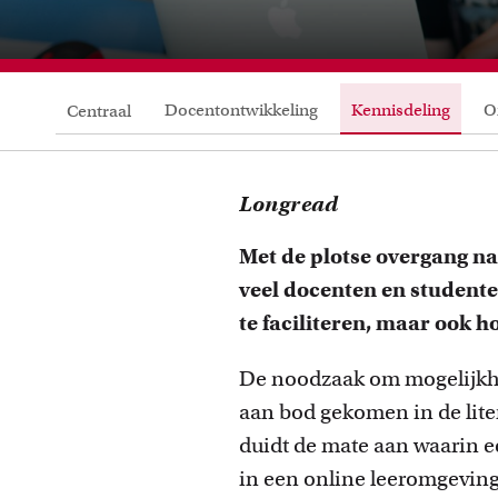
Docentontwikkeling
Kennisdeling
O
Centraal
Longread
Met de plotse overgang na
veel docenten en studenten
te faciliteren, maar ook ho
De noodzaak om mogelijkhed
aan bod gekomen in de lite
duidt de mate aan waarin e
Cursussen
in een online leeromgeving 
Bekijk het professionaliseringsaanbod voor docenten per
L