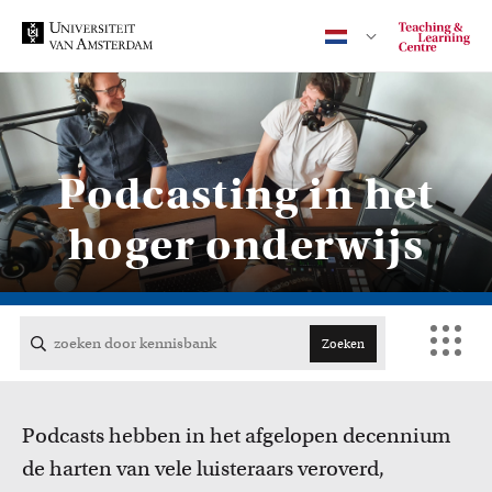
Contact
Podcasting in het
hoger onderwijs
CENTRAAL
ACTA
Zoeken
EB
Podcasts hebben in het afgelopen decennium
FDG
de harten van vele luisteraars veroverd,