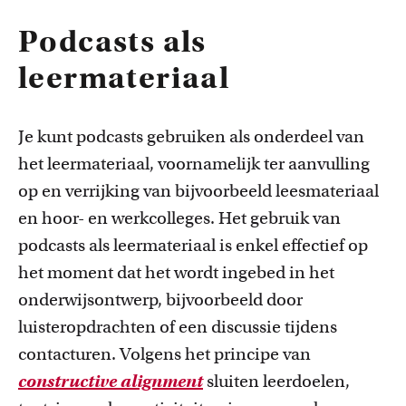
Podcasts als
leermateriaal
Je kunt podcasts gebruiken als onderdeel van
Onderwijsinnovatie en beurzen
het leermateriaal, voornamelijk ter aanvulling
Leer over initiatieven en beurzen waarmee docenten
op en verrijking van bijvoorbeeld leesmateriaal
innovatieve ideeën realiseren.
en hoor- en werkcolleges. Het gebruik van
podcasts als leermateriaal is enkel effectief op
het moment dat het wordt ingebed in het
onderwijsontwerp, bijvoorbeeld door
luisteropdrachten of een discussie tijdens
contacturen.
Volgens het principe van
constructive alignment
sluiten leerdoelen,