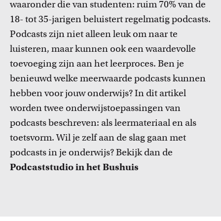
waaronder die van studenten: ruim 70% van de
FDR
18- tot 35-jarigen
beluistert
regelmatig podcasts.
FGW
Podcasts zijn niet alleen leuk om naar te
Cursussen
luist
eren, maar kunnen ook
een waardevolle
Bekijk het professionaliseringsaanbod voor docenten per
FMG
toevoeging zijn aan
het
leerproces
. Ben je
faculteit.
benieuwd welke meerwaarde podcasts kunnen
FNWI
hebben voor jouw onderwijs?
In dit artikel
worden twee
onderwijs
toepassingen van
podcasts beschreven: als leermateriaal en a
ls
toetsv
orm
. Wil je zelf aan de slag gaan met
podcasts in je onderwijs? Bekijk dan de
Podcaststudio in het Bushuis
Inspiratie van collega-docenten
Lees Teacher Stories van collega-docenten.