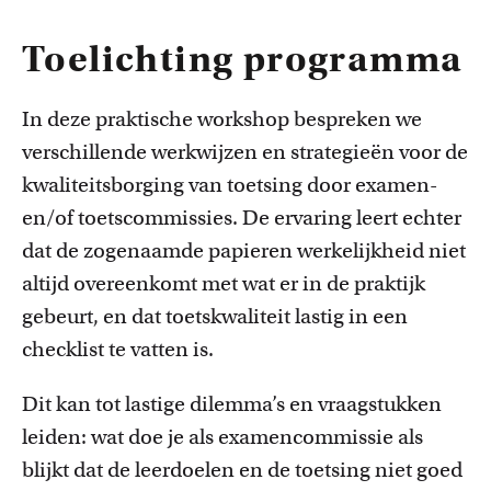
Toelichting programma
In deze praktische workshop bespreken we
verschillende werkwijzen en strategieën voor de
kwaliteitsborging van toetsing door examen-
Onderwijsinnovatie en beurzen
en/of toetscommissies. De ervaring leert echter
Leer over initiatieven en beurzen waarmee docenten
dat de zogenaamde papieren werkelijkheid niet
innovatieve ideeën realiseren.
altijd overeenkomt met wat er in de praktijk
gebeurt, en dat toetskwaliteit lastig in een
checklist te vatten is.
Dit kan tot lastige dilemma’s en vraagstukken
leiden: wat doe je als examencommissie als
blijkt dat de leerdoelen en de toetsing niet goed