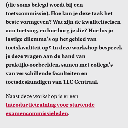
FDR
(die soms belegd wordt bij een
toetscommissie). Hoe kun je deze taak het
FGW
beste vormgeven? Wat zijn de kwaliteitseisen
Cursussen
aan toetsing, en hoe borg je die? Hoe los je
FMG
Bekijk het professionaliseringsaanbod voor docenten per
lastige dilemma’s op het gebied van
faculteit.
toetskwaliteit op? In deze workshop bespreek
FNWI
je deze vragen aan de hand van
praktijkvoorbeelden, samen met collega’s
van verschillende faculteiten en
toetsdeskundigen van TLC Centraal.
Naast deze workshop is er een
introductietraining voor startende
Inspiratie van collega-docenten
examencommissieleden
.
Lees Teacher Stories van collega-docenten.