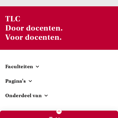
TLC
Door docenten.
Voor docenten.
Faculteiten
Centraal
Pagina's
ACTA
Cursussen
EB
Onderdeel van
Onderwijsbeurzen
FdG
Universiteit van Amsterdam
Teacher stories
FdR
Onderzoek
FGw