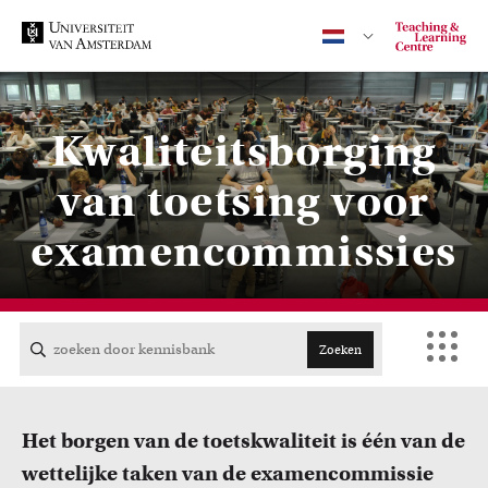
Kwaliteitsborging
Contact
van toetsing voor
examencommissies
CENTRAAL
ACTA
Zoeken
EB
Het borgen van de toetskwaliteit is één van de
FDG
wettelijke taken van de examencommissie