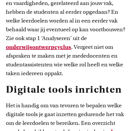
en vaardigheden, gerelateerd aan jouw vak,
hebben de studenten al eerder opgedaan? En
welke leerdoelen worden al in een eerder vak
behaald waar jij eventueel op kan voortbouwen?
Zie ook stap 1 ‘Analyseren’ uit de
onderwijsontwerpcyclus
. Vergeet niet om
Onderwijsinnovatie en beurzen
afspraken te maken met je mededocenten en
Leer over initiatieven en beurzen waarmee docenten
studentassistenten wie welke rol heeft en welke
innovatieve ideeën realiseren.
taken iedereen oppakt.
Digitale tools inrichten
Het is handig om van tevoren te bepalen welke
digitale tools je gaat inzetten gedurende het vak
om de leerdoelen te bereiken. Een overzicht