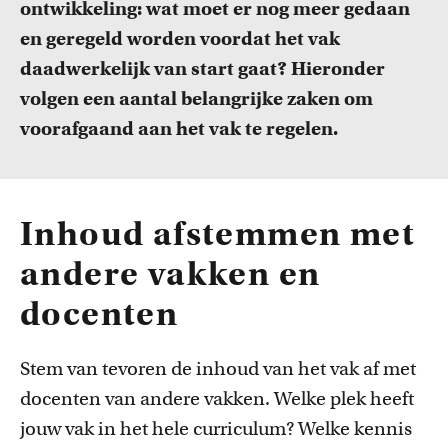
ontwikkeling: wat moet er nog meer gedaan
FDR
en geregeld worden voordat het vak
FGW
daadwerkelijk van start gaat? Hieronder
Cursussen
volgen een aantal belangrijke zaken om
Bekijk het professionaliseringsaanbod voor docenten per
FMG
voorafgaand aan het vak te regelen.
faculteit.
FNWI
Inhoud afstemmen met
andere vakken en
docenten
Inspiratie van collega-docenten
Stem van tevoren de inhoud van het vak af met
Lees Teacher Stories van collega-docenten.
docenten van andere vakken. Welke plek heeft
jouw vak in het hele curriculum? Welke kennis