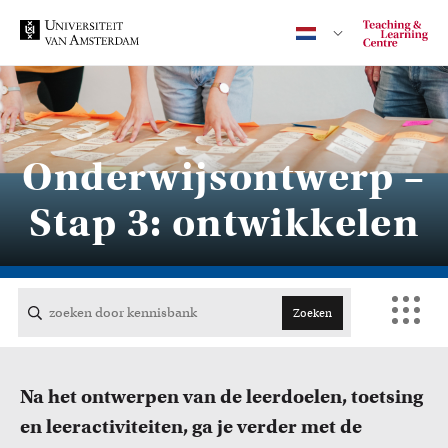
Contact
Onderwijsontwerp –
Stap 3: ontwikkelen
CENTRAAL
ACTA
Zoeken
EB
Na het ontwerpen van de leerdoelen, toetsing
FDG
en leeractiviteiten, ga je verder met de