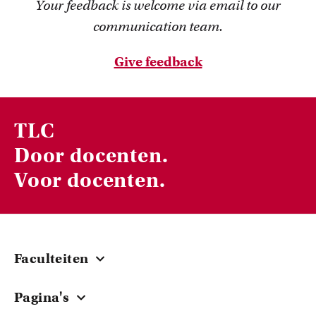
Your feedback is welcome via email to our
FDR
communication team.
FGW
Give feedback
FMG
Inspiratie van collega-docenten
FNWI
TLC
Lees Teacher Stories van collega-docenten.
Door docenten.
Voor docenten.
Faculteiten
Centraal
Pagina's
Onderwijsinnovatie en beurzen
ACTA