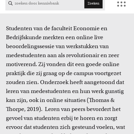
Zoeken
FDR
FGW
Studenten van de faculteit Economie en
FMG
Bedrijfskunde merkten een online live
beoordelingssessie van werkstukken van
FNWI
medestudenten
aan als
revolutionair
en zeer
motiverend
.
Z
ij
vonden
d
it
een goede online
Cursussen
praktijk die zij graag op de campus voortgezet
Bekijk het professionaliseringsaanbod voor docenten per
zouden zien. Onderzoek heeft aangetoond dat
faculteit.
leren van
medestudenten
en hun werk
gunstig
kan zijn
, ook
in online s
ituaties
(Thomas &
Thorpe, 2019). Leren van
peers
bevordert het
gevoel van studenten erbij te horen en zorgt
ervoor dat studenten zich gesteund voelen, wat