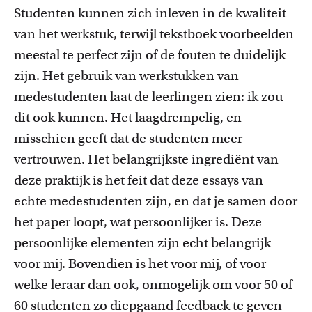
Studenten
kunnen zich inleven in de kwaliteit
van het werkstuk, terwijl tekstboek voorbeelden
meestal te perfect zijn of de fouten te duidelijk
zijn. Het gebruik van werkstukken van
mede
studenten
laat de leerlingen zien:
i
k zou
dit ook kunnen
.
H
et laagdrempelig
,
en
misschien geeft dat de
studenten
meer
vertrouwen. Het belangrijkste ingrediënt van
deze praktijk is het feit dat deze essays van
echte mede
student
en zijn,
en dat je samen door
het
paper
loopt
, wat persoonlijker is. Deze
persoonlijke elementen zijn echt belangrijk
voor mij. Bovendien is het voor mij, of voor
welke leraar dan ook, onmogelijk om
voor
50 of
60
student
en zo diep
gaand
feedback
te
geven