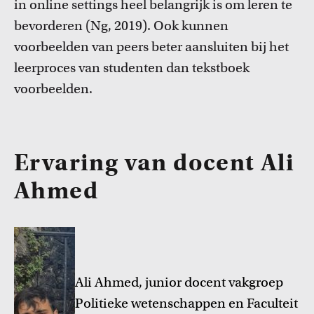
in online
settings
heel
belangrijk is om leren te
bevorderen (
Ng
, 2019). Ook kunnen
Inspiratie van collega-docenten
voorbeelden van
peers
beter aansluiten bij het
Lees Teacher Stories van collega-docenten.
leerproces van studenten dan tekstboek
voorbeelden.
Ervaring van docent Ali
Ahmed
Onderwijsinnovatie en beurzen
Leer over initiatieven en beurzen waarmee docenten
innovatieve ideeën realiseren.
Ali Ahmed, junior
d
ocent vakgroep
Politieke wetenschappen en Faculteit