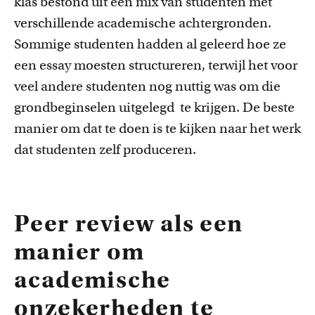
klas bestond uit een mix van studenten met
verschillende academische achtergronden.
Sommige studenten hadden al geleerd hoe ze
een
essay moesten structureren, terwijl het voor
veel andere studenten
nog
nuttig
was
om die
grondbeginselen uit
gelegd
te
krijgen
.
D
e beste
manier om dat te doen is te kijken naar het werk
dat studenten zelf produceren.
Peer review als een
manier om
academische
onzekerheden te