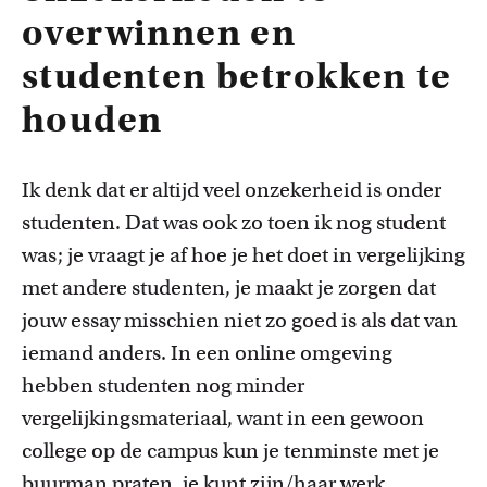
overwinnen en
studenten betrokken te
houden
Ik denk dat er altijd veel onzekerheid is onder
studente
n
. Dat was
ook
zo
toen ik nog student
was
; je vraagt je af
hoe je het doet in vergelijking
met andere studenten, je
maakt je
zorgen dat
jouw
essay
misschien niet zo goed is als dat van
iemand anders. In een online omgeving
hebben studenten nog minder
vergelijkingsmateriaal, want in een gewo
o
n
college
op de campus kun je tenminste met je
buurman praten, je kunt zijn
/haar
werk