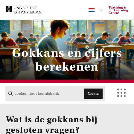
Contact
Gokkans en cijfers
berekenen
CENTRAAL
ACTA
Zoeken
EB
Wat is de gokkans bij
FDG
gesloten vragen?