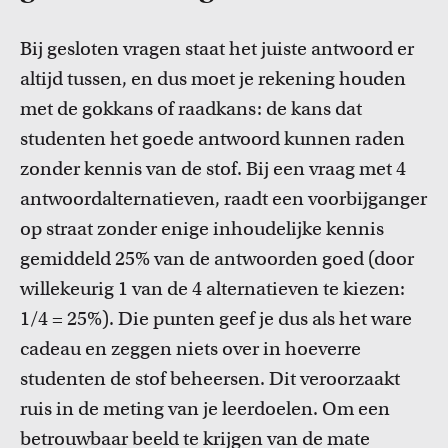
FDR
Bij gesloten vragen staat het juiste antwoord er
FGW
altijd tussen, en dus moet je rekening houden
Cursussen
met de gokkans of raadkans: de kans dat
Bekijk het professionaliseringsaanbod voor docenten per
FMG
faculteit.
studenten het goede antwoord kunnen raden
zonder kennis van de stof. Bij een vraag met 4
FNWI
antwoordalternatieven, raadt een voorbijganger
op straat zonder enige inhoudelijke kennis
gemiddeld 25% van de antwoorden goed (door
willekeurig 1 van de 4 alternatieven te kiezen:
1/4 = 25%). Die punten geef je dus als het ware
cadeau en zeggen niets over in hoeverre
Inspiratie van collega-docenten
studenten de stof beheersen. Dit veroorzaakt
Lees Teacher Stories van collega-docenten.
ruis in de meting van je leerdoelen. Om een
betrouwbaar beeld te krijgen van de mate