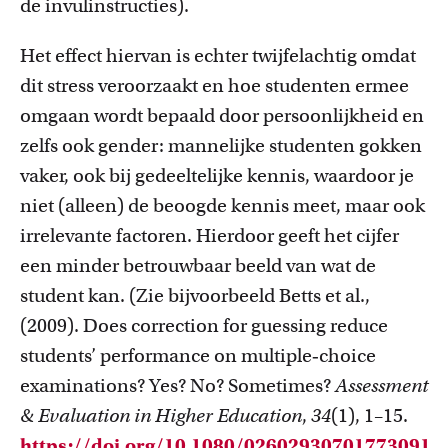
de invulinstructies).
Het effect hiervan is echter twijfelachtig omdat
dit stress veroorzaakt en hoe studenten ermee
omgaan wordt bepaald door persoonlijkheid en
zelfs ook gender: mannelijke studenten gokken
vaker, ook bij gedeeltelijke kennis, waardoor je
niet (alleen) de beoogde kennis meet, maar ook
irrelevante factoren. Hierdoor geeft het cijfer
een minder betrouwbaar beeld van wat de
student kan. (Zie bijvoorbeeld Betts et al.,
(2009). Does correction for guessing reduce
students’ performance on multiple‐choice
examinations? Yes? No? Sometimes?
Assessment
& Evaluation in Higher Education
,
34
(1), 1–15.
https://doi.org/10.1080/02602930701773091