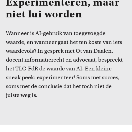
Experimenteren, maar
FDR
niet lui worden
FGW
Wanneer is AI-gebruik van toegevoegde
FMG
waarde, en wanneer gaat het ten koste van iets
Cursussen
FNWI
Bekijk het professionaliseringsaanbod voor docenten per
waardevols? In gesprek met Ot van Daalen,
faculteit.
docent informatierecht en advocaat, bespreekt
het TLC-FdR de waarde van AI. Een kleine
sneak peek: experimenteer! Soms met succes,
soms met de conclusie dat het toch niet de
juiste weg is.
Inspiratie van collega-docenten
Lees Teacher Stories van collega-docenten.