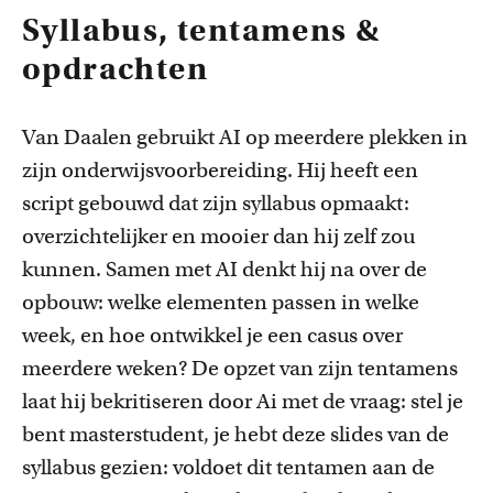
Syllabus, tentamens &
opdrachten
Van Daalen gebruikt AI op meerdere plekken in
zijn onderwijsvoorbereiding. Hij heeft een
script gebouwd dat zijn syllabus opmaakt:
overzichtelijker en mooier dan hij zelf zou
Onderwijsinnovatie en beurzen
kunnen. Samen met AI denkt hij na over de
Leer over initiatieven en beurzen waarmee docenten
opbouw: welke elementen passen in welke
innovatieve ideeën realiseren.
week, en hoe ontwikkel je een casus over
meerdere weken? De opzet van zijn tentamens
laat hij bekritiseren door Ai met de vraag: stel je
bent masterstudent, je hebt deze slides van de
syllabus gezien: voldoet dit tentamen aan de