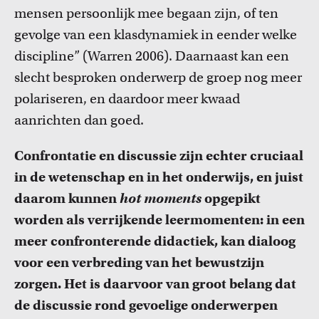
mensen persoonlijk mee begaan zijn, of ten
gevolge van een klasdynamiek in eender welke
discipline” (Warren 2006). Daarnaast kan een
slecht besproken onderwerp de groep nog meer
polariseren, en daardoor meer kwaad
aanrichten dan goed.
Onderwijsinnovatie en beurzen
Leer over initiatieven en beurzen waarmee docenten
Confrontatie en discussie zijn echter cruciaal
innovatieve ideeën realiseren.
in de wetenschap en in het onderwijs, en juist
daarom kunnen
hot moments
opgepikt
worden als verrijkende leermomenten: in een
meer confronterende didactiek, kan dialoog
voor een verbreding van het bewustzijn
zorgen. Het is daarvoor van groot belang dat
de discussie rond gevoelige onderwerpen