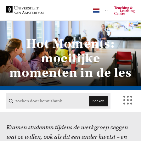
Hot Moments:
Contact
moeilijke
momenten in de les
CENTRAAL
ACTA
Zoeken
EB
Kunnen studenten tijdens de werkgroep zeggen
FDG
wat ze willen, ook als dit een ander kwetst – en