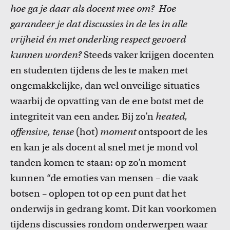
FDR
hoe ga je daar als docent mee om? Hoe
garandeer je dat discussies in de les in alle
FGW
vrijheid én met onderling respect gevoerd
Cursussen
kunnen worden?
Steeds vaker krijgen docenten
FMG
Bekijk het professionaliseringsaanbod voor docenten per
en studenten tijdens de les te maken met
faculteit.
ongemakkelijke, dan wel onveilige situaties
FNWI
waarbij de opvatting van de ene botst met de
integriteit van een ander. Bij zo’n
heated,
offensive, tense
(
hot
)
moment
ontspoort de les
en kan je als docent al snel met je mond vol
tanden komen te staan: op zo’n moment
kunnen “de emoties van mensen – die vaak
Inspiratie van collega-docenten
botsen – oplopen tot op een punt dat het
Lees Teacher Stories van collega-docenten.
onderwijs in gedrang komt. Dit kan voorkomen
tijdens discussies rondom onderwerpen waar