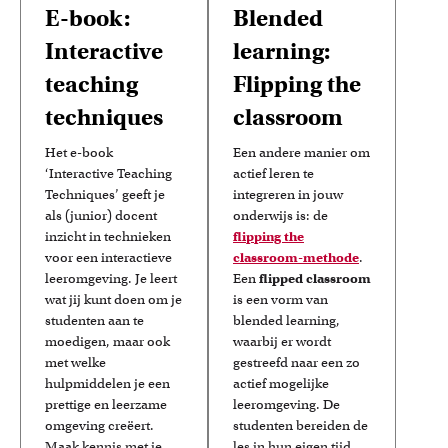
E-book:
Blended
Interactive
learning:
teaching
Flipping the
techniques
classroom
Het e-book
Een andere manier om
‘Interactive Teaching
actief leren te
Techniques’ geeft je
integreren in jouw
als (junior) docent
onderwijs is: de
inzicht in technieken
flipping the
voor een interactieve
classroom-methode
.
leeromgeving. Je leert
Een
flipped classroom
wat jij kunt doen om je
is een vorm van
studenten aan te
blended learning,
moedigen, maar ook
waarbij er wordt
met welke
gestreefd naar een zo
hulpmiddelen je een
actief mogelijke
prettige en leerzame
leeromgeving. De
omgeving creëert.
studenten bereiden de
Maak kennis met je
les in hun eigen tijd