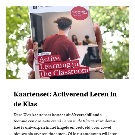
Onderwijsinnovatie en beurzen
Leer over initiatieven en beurzen waarmee docenten
innovatieve ideeën realiseren.
Kaartenset: Activerend Leren in
de Klas
Deze UvA kaartenset bestaat uit
30 verschillende
technieken
om
Activerend Leren in de Klas
te stimuleren.
Het is ontworpen in het Engels en bedoeld voor zowel
nieuwe als ervaren docenten. Of je nu studenten wil leren