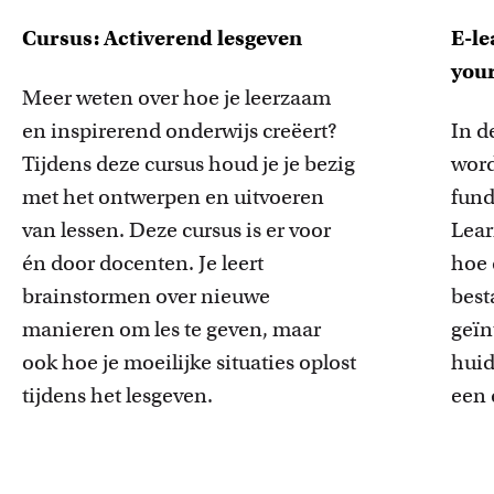
Cursus: Activerend lesgeven
E-le
your
Meer weten over hoe je leerzaam
en inspirerend onderwijs creëert?
In d
Tijdens deze cursus houd je je bezig
word
met het ontwerpen en uitvoeren
fund
van lessen. Deze cursus is
er voor
Lear
én door docenten. Je leert
hoe 
brainstormen over nieuwe
best
manieren om les te geven, maar
geïn
ook hoe je moeilijke situaties oplost
huid
tijdens het lesgeven.
een 