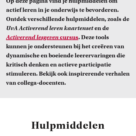
Op deze pagina vind je hulpmiddelen om
FDR
actief leren in je onderwijs te bevorderen.
Ontdek verschillende hulpmiddelen, zoals de
FGW
UvA Activerend leren kaartenset
en de
FMG
Activerend lesgeven
cursus
. Deze tools
Cursussen
kunnen je ondersteunen bij het creëren van
FNWI
Bekijk het professionaliseringsaanbod voor docenten per
dynamische en boeiende leerervaringen die
faculteit.
kritisch denken en actieve participatie
stimuleren. Bekijk ook inspirerende verhalen
van collega-docenten.
Hulpmiddelen
Inspiratie van collega-docenten
Lees Teacher Stories van collega-docenten.