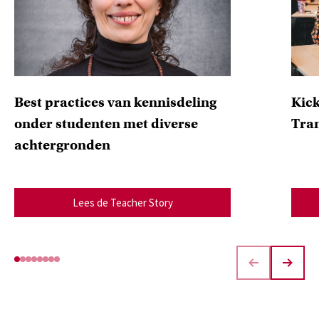
Best practices van kennisdeling
Kick
onder studenten met diverse
Tran
achtergronden
Lees de Teacher Story